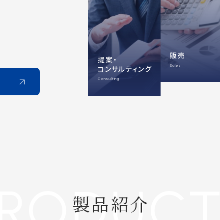
販売
提案・
Sales
コンサルティング
Consulting
PRODUC
製品紹介