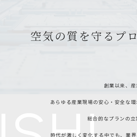
空気の質を守る
プ
創業以来、
産
あらゆる産業現場の安心・安全な
環
ISHI
総合的なプランの立
時代が激しく変化する中でも、
業界