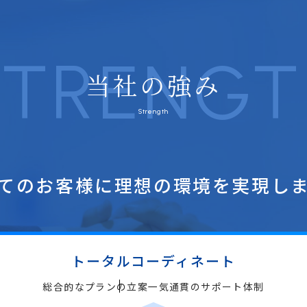
STRENGT
当社の強み
Strength
てのお客様に理想の
環境を実現し
トータルコーディネート
総合的な
プランの立案
一気通貫の
サポート体制