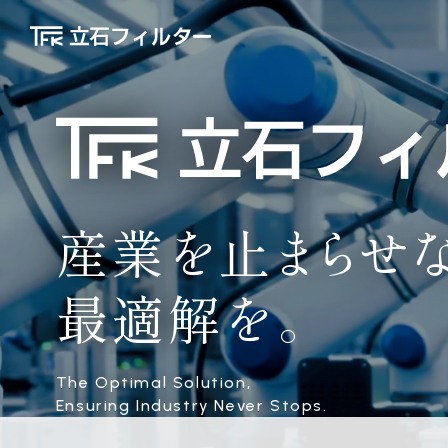
産業
を
止
ま
ら
せ
最適解を。
The Optimal Solution,
Ensuring Industry Never Stops.