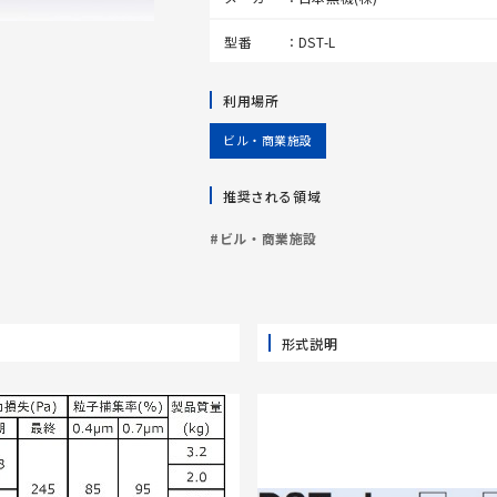
型番
DST-L
利用場所
ビル・商業施設
推奨される領域
#ビル・商業施設
形式説明