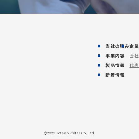
当社の強み
企
事業内容
会
製品情報
代
新着情報
©2026 Tateishi-filter Co., Ltd.