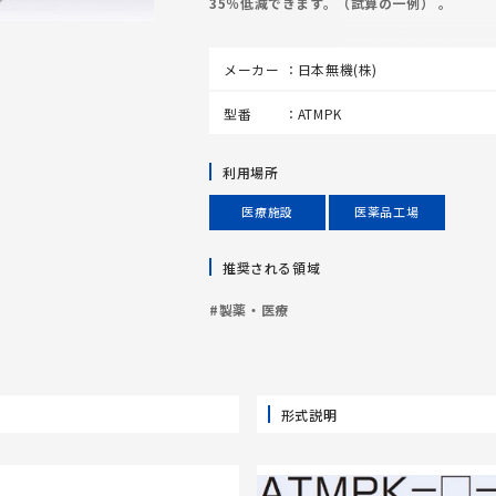
35％低減できます。（試算の一例） 。
メーカー
日本無機(株)
型番
ATMPK
利用場所
医療施設
医薬品工場
推奨される領域
#製薬・医療
形式説明