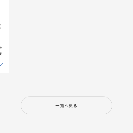
エ
％
ま
一覧へ戻る