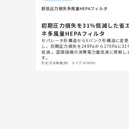
超低圧力損失多風量HEPAフィルタ
初期圧力損失を31％低減した省
ネ多風量HEPAフィルタ
セパレータ形構造からVバンク形構造に変更
し、初期圧力損失を249Paから170Paに31
低減.。空調設備の消費電力量低減に貢献し
す。
形式:日本無機(株) タイプ:ATMPK2