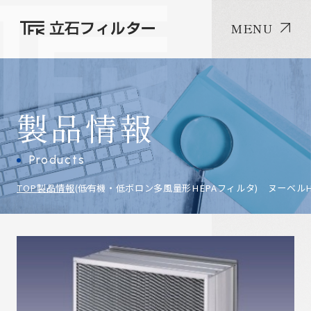
MENU
製品情報
Products
TOP
製品情報
(低有機・低ボロン多風量形HEPAフィルタ) ヌーベルH