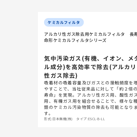
ケミカルフィルタ
アルカリ性ガス除去用ケミカルフィルタ 長
命形ケミカルフィルタシリーズ
気中汚染ガス(有機、イオン、メ
ル成分)を高効率で除去(アルカリ
性ガス除去)
吸着材の吸着容量及びガスとの接触頻度を
やすことで、当社従来品に対して「約２倍
寿命」を実現。アルカリ性ガス用、酸性ガ
用、有機ガス用を組合せることで、様々な
類のケミカル汚染物質の除去も可能となり
す。
形式:日本無機(株) タイプ:ESCL-B-LL