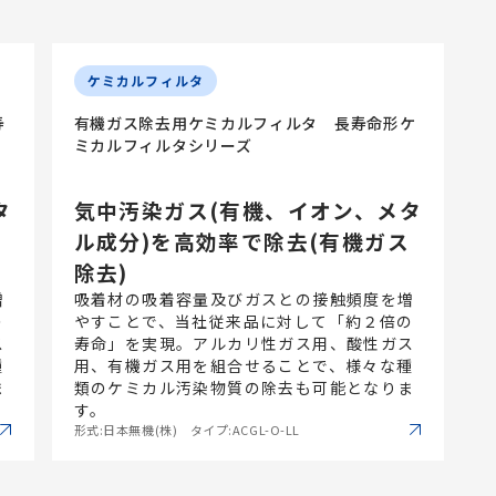
ケミカルフィルタ
寿
有機ガス除去用ケミカルフィルタ 長寿命形ケ
ミカルフィルタシリーズ
タ
気中汚染ガス(有機、イオン、メタ
ル成分)を高効率で除去(有機ガス
除去)
増
吸着材の吸着容量及びガスとの接触頻度を増
の
やすことで、当社従来品に対して「約２倍の
ス
寿命」を実現。アルカリ性ガス用、酸性ガス
種
用、有機ガス用を組合せることで、様々な種
ま
類のケミカル汚染物質の除去も可能となりま
す。
形式:日本無機(株) タイプ:ACGL-O-LL