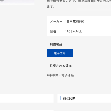
用を組合せることで、様々な種類のケミカル
ます。
メーカー
日本無機(株)
型番
ACEX-A-LL
利用場所
電子工場
推奨される領域
#半導体・電子部品
形式説明