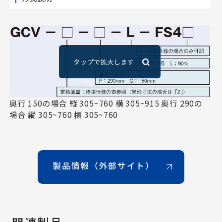
奥行 150の場合 縦 305~760 横 305~915 奥行 290の
場合 縦 305~760 横 305~760
製品情報（外部サイト）