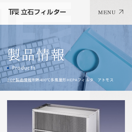
MENU
製品情報
Products
TOP
製品情報
耐熱400℃多風量形HEPAフィルタ アトモス